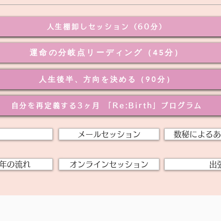
人生棚卸しセッション（60分）
運命の分岐点リーディング（45分）
人生後半、方向を決める（90分）
自分を再定義する3ヶ月 「Re:Birth」プログラム
メールセッション
数秘によるあ
年の流れ
オンラインセッション
出