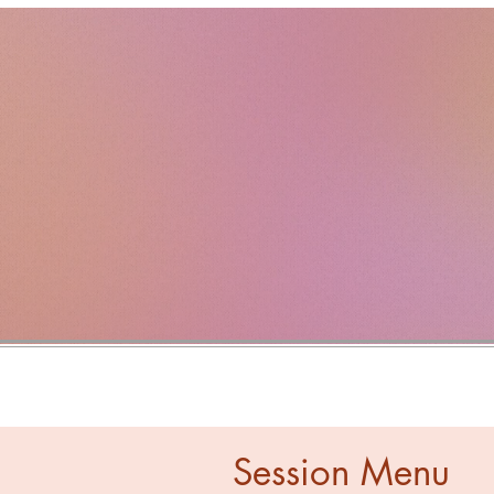
HOME
SESSION
LE
（鑑定）
Session Menu