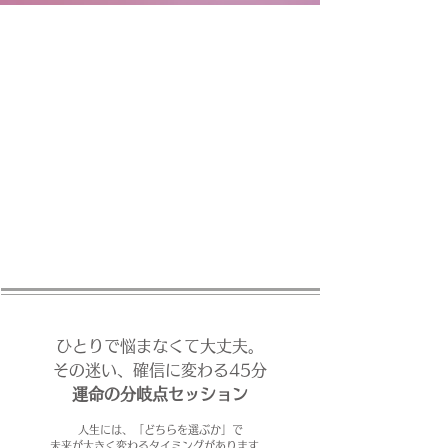
HOME
CONTACT
SESSION
（鑑定）
LESSON
（講座）
PROFILE
terre
とは
ACCESS
BLOG
お客様の声
ひとりで悩まなくて大丈夫。
その迷い、確信に変わる45分
運命の分岐点セッション
人生には、
「どちらを選ぶか」で
未来が大きく変わるタイミングがあります。