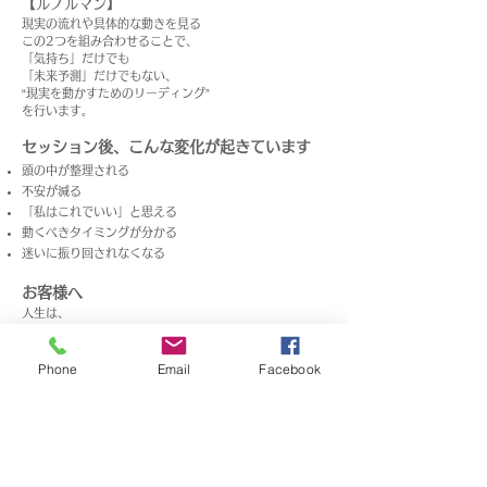
【ルノルマン】
現実の流れや具体的な動きを見る
この2つを組み合わせることで、
「気持ち」だけでも
「未来予測」だけでもない、
“現実を動かすためのリーディング”
を行います。
セッション後、こんな変化が起きています
頭の中が整理される
不安が減る
「私はこれでいい」と思える
動くべきタイミングが分かる
迷いに振り回されなくなる
お客様へ
人生は、
大きな決断だけで変わるわけではありません。
「今、どちらを選ぶか」
その小さな選択の積み重ねが
Phone
Email
Facebook
未来を作っていきます。
もし今、
迷いの中にいるなら。
その選択を、
ひとりで抱え込まなくて大丈夫です。