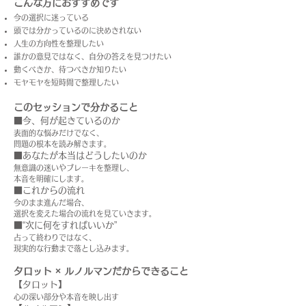
こんな方におすすめです
今の選択に迷っている
頭では分かっているのに決めきれない
人生の方向性を整理したい
誰かの意見ではなく、自分の答えを見つけたい
動くべきか、待つべきか知りたい
モヤモヤを短時間で整理したい
このセッションで分かること
■今、何が起きているのか
表面的な悩みだけでなく、
問題の根本を読み解きます。
■あなたが本当はどうしたいのか
無意識の迷いやブレーキを整理し、
本音を明確にします。
■これからの流れ
今のまま進んだ場合、
選択を変えた場合の流れを見ていきます。
■“次に何をすればいいか”
占って終わりではなく、
現実的な行動まで落とし込みます。
タロット × ルノルマンだからできること
【タロット】
心の深い部分や本音を映し出す