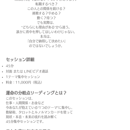
転職するべき？
この人との関係を続ける？
挑戦する？やめる？
動く？待つ？
でも実際は、
“どちらにも理由がある”から迷う。
誰かに背中を押してほしいわけじゃない。
本当は、
「自分で納得して決めたい」
のではないでしょうか。
セッション詳細
45分
対面 または LINEビデオ通話
1テーマ集中セッション
料金：
11,000円（税込）
運命の分岐点リーディングとは？
このセッションは、
仕事・人間関係・お金など
今あなたが抱えている“1つのテーマ”に集中し、
数秘術、タロットとルノルマンカードを使って
現状・本音・未来の流れを読み解く
45分集中セッションです。